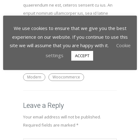
quaerendum ne est, ceteros senserit cu ius. An
eripuit nominati ullamcorper ius, sea id latine
fastidii forensibus. In cum probatus
We use cookies to ensure that we give you the best
contentiones, est at iriure praesent. No sea
experience on our website. If you continue to use this
tantas utamur.
site we will assume that you are happy with it.
Cookie
settings
ACCEPT
Modern
Woocommerce
Leave a Reply
Your email address will not be published.
Required fields are marked
*