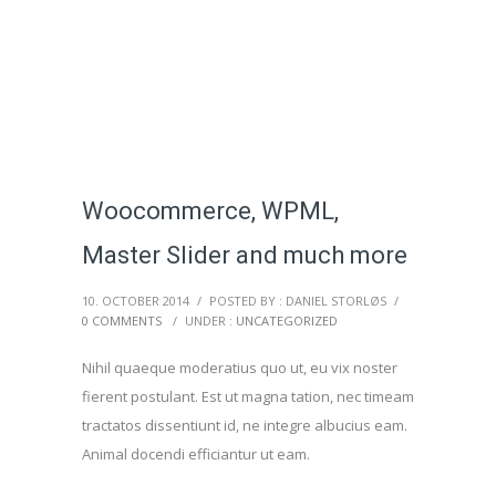
Woocommerce, WPML,
Master Slider and much more
10. OCTOBER 2014
/
POSTED BY : DANIEL STORLØS
/
0 COMMENTS
/
UNDER :
UNCATEGORIZED
Nihil quaeque moderatius quo ut, eu vix noster
fierent postulant. Est ut magna tation, nec timeam
tractatos dissentiunt id, ne integre albucius eam.
Animal docendi efficiantur ut eam.