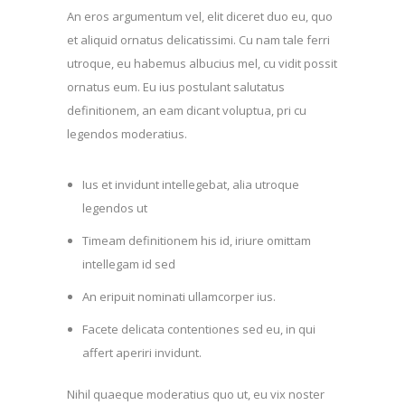
An eros argumentum vel, elit diceret duo eu, quo
et aliquid ornatus delicatissimi. Cu nam tale ferri
utroque, eu habemus albucius mel, cu vidit possit
ornatus eum. Eu ius postulant salutatus
definitionem, an eam dicant voluptua, pri cu
legendos moderatius.
Ius et invidunt intellegebat, alia utroque
legendos ut
Timeam definitionem his id, iriure omittam
intellegam id sed
An eripuit nominati ullamcorper ius.
Facete delicata contentiones sed eu, in qui
affert aperiri invidunt.
Nihil quaeque moderatius quo ut, eu vix noster