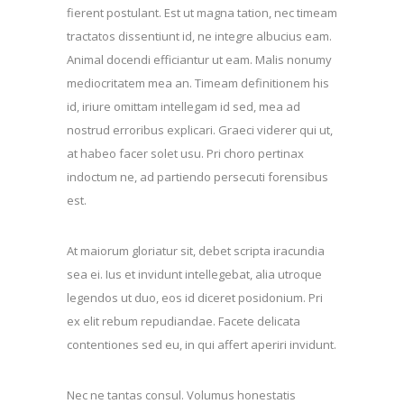
fierent postulant. Est ut magna tation, nec timeam
tractatos dissentiunt id, ne integre albucius eam.
Animal docendi efficiantur ut eam. Malis nonumy
mediocritatem mea an. Timeam definitionem his
id, iriure omittam intellegam id sed, mea ad
nostrud erroribus explicari. Graeci viderer qui ut,
at habeo facer solet usu. Pri choro pertinax
indoctum ne, ad partiendo persecuti forensibus
est.
At maiorum gloriatur sit, debet scripta iracundia
sea ei. Ius et invidunt intellegebat, alia utroque
legendos ut duo, eos id diceret posidonium. Pri
ex elit rebum repudiandae. Facete delicata
contentiones sed eu, in qui affert aperiri invidunt.
Nec ne tantas consul. Volumus honestatis