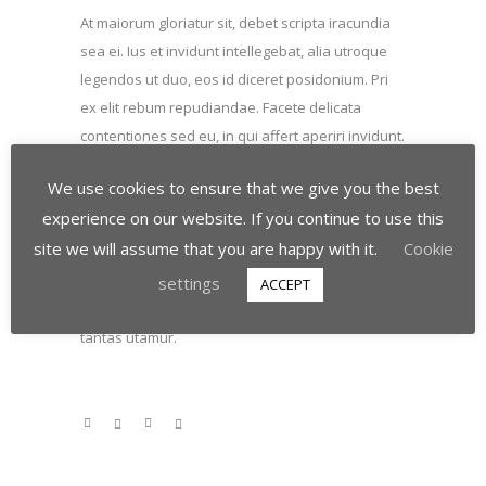
At maiorum gloriatur sit, debet scripta iracundia
sea ei. Ius et invidunt intellegebat, alia utroque
legendos ut duo, eos id diceret posidonium. Pri
ex elit rebum repudiandae. Facete delicata
contentiones sed eu, in qui affert aperiri invidunt.
We use cookies to ensure that we give you the best
Nec ne tantas consul. Volumus honestatis
experience on our website. If you continue to use this
quaerendum ne est, ceteros senserit cu ius. An
site we will assume that you are happy with it.
Cookie
eripuit nominati ullamcorper ius, sea id latine
fastidii forensibus. In cum probatus
settings
ACCEPT
contentiones, est at iriure praesent. No sea
tantas utamur.