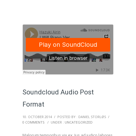
Soundcloud Audio Post
Format
10. OCTOBER 2014
/
POSTED BY : DANIEL STORLØS
/
0 COMMENTS
/
UNDER :
UNCATEGORIZED
Malorum temporibus vix ex. Ius ad iudico labores