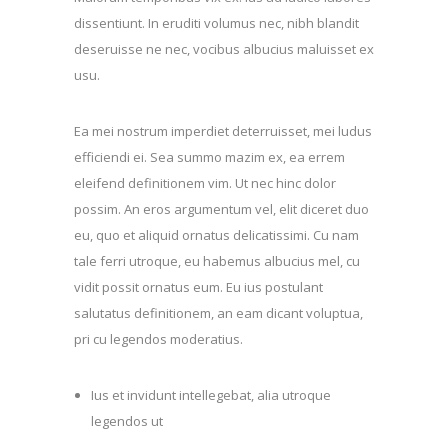
dissentiunt. In eruditi volumus nec, nibh blandit
deseruisse ne nec, vocibus albucius maluisset ex
usu.
Ea mei nostrum imperdiet deterruisset, mei ludus
efficiendi ei. Sea summo mazim ex, ea errem
eleifend definitionem vim. Ut nec hinc dolor
possim. An eros argumentum vel, elit diceret duo
eu, quo et aliquid ornatus delicatissimi. Cu nam
tale ferri utroque, eu habemus albucius mel, cu
vidit possit ornatus eum. Eu ius postulant
salutatus definitionem, an eam dicant voluptua,
pri cu legendos moderatius.
Ius et invidunt intellegebat, alia utroque
legendos ut