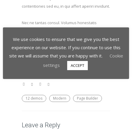
contentiones sed eu, in qui affert aperiri invidunt.
Nec ne tantas consul. Volumus honestatis
quaerendum ne est, ceteros senserit cu ius. An
eripuit nominati ullamcorper ius, sea id latine
We use cookies to ensure that we give you the best
fastidii forensibus. In cum probatus
experience on our website. If you continue to use this
contentiones, est at iriure praesent. No sea
site we will assume that you are happy with it.
Cookie
tantas utamur.
settings
ACCEPT
12 demos
Modern
Page Builder
Leave a Reply