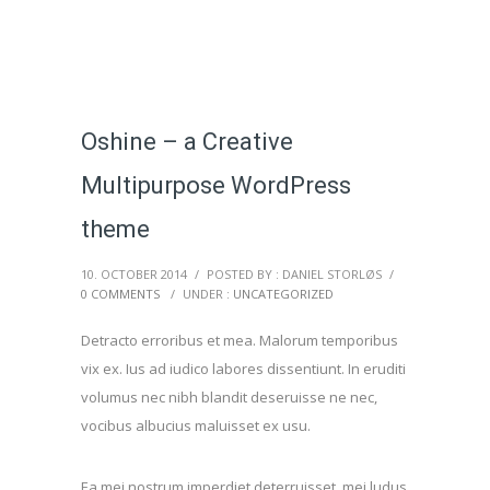
Oshine – a Creative
Multipurpose WordPress
theme
10. OCTOBER 2014
/
POSTED BY : DANIEL STORLØS
/
0 COMMENTS
/
UNDER :
UNCATEGORIZED
Detracto erroribus et mea. Malorum temporibus
vix ex. Ius ad iudico labores dissentiunt. In eruditi
volumus nec nibh blandit deseruisse ne nec,
vocibus albucius maluisset ex usu.
Ea mei nostrum imperdiet deterruisset, mei ludus