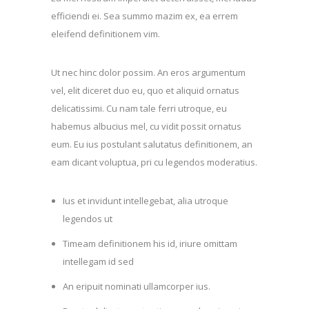
efficiendi ei. Sea summo mazim ex, ea errem
eleifend definitionem vim.
Ut nec hinc dolor possim. An eros argumentum
vel, elit diceret duo eu, quo et aliquid ornatus
delicatissimi. Cu nam tale ferri utroque, eu
habemus albucius mel, cu vidit possit ornatus
eum. Eu ius postulant salutatus definitionem, an
eam dicant voluptua, pri cu legendos moderatius.
Ius et invidunt intellegebat, alia utroque
legendos ut
Timeam definitionem his id, iriure omittam
intellegam id sed
An eripuit nominati ullamcorper ius.