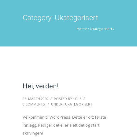
Category: Ukategorisert
Home
/
Ukategorisert
/
Hei, verden!
26. MARCH 2020
/
POSTED BY : OLE
/
0 COMMENTS
/
UNDER :
UKATEGORISERT
Velkommen til WordPress. Dette er ditt første
innlegg. Rediger det eller slett det og start
skrivingen!